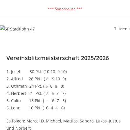
Zum
*** Saisonpause ***
Inhalt
springen
Menü
Vereinsblitzmeisterschaft 2025/2026
1. Josef 30 Pkt. (10 10
9
10)
2. Alfred 28 Pkt. (
8
9 10 9)
3. Othman 24 Pkt. (
6
8 8 8)
4. Herbert 21 Pkt. ( 7
6
7 7)
5. Colin 18 Pkt. ( – 6 7 5)
6. Lenn 16 Pkt. ( 6 4
4
6)
Es folgen: Marcel D, Michael, Mattias, Sandra, Lukas, Justus
und Norbert