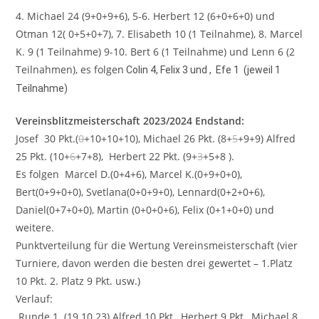
4. Michael 24 (9+0+9+6), 5-6. Herbert 12 (6+0+6+0) und
Otman 12( 0+5+0+7), 7. Elisabeth 10 (1 Teilnahme), 8. Marcel
K. 9 (1 Teilnahme) 9-10. Bert 6 (1 Teilnahme) und Lenn 6 (2
Teilnahmen), es folgen
Colin 4, Felix 3 und , Efe 1 (jeweil 1
Teilnahme)
Vereinsblitzmeisterschaft 2023/2024 Endstand:
Josef 30 Pkt.(
0
+10+10+10), Michael 26 Pkt. (8+
5
+9+9) Alfred
25 Pkt. (10+
6
+7+8), Herbert 22 Pkt. (9+
3
+5+8 ).
Es folgen Marcel D.(0+4+6), Marcel K.(0+9+0+0),
Bert(0+9+0+0), Svetlana(0+0+9+0), Lennard(0+2+0+6),
Daniel(0+7+0+0), Martin (0+0+0+6), Felix (0+1+0+0) und
weitere.
Punktverteilung für die Wertung Vereinsmeisterschaft (vier
Turniere, davon werden die besten drei gewertet – 1.Platz
10 Pkt. 2. Platz 9 Pkt. usw.)
Verlauf:
Runde 1 (19.10.23) Alfred 10 Pkt., Herbert 9 Pkt., Michael 8