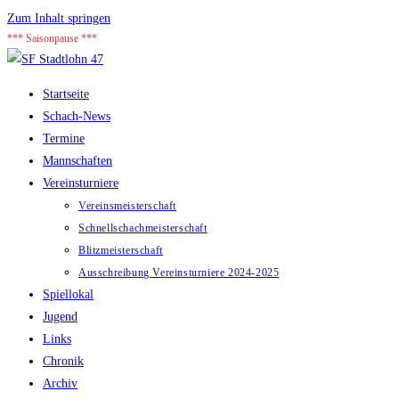
Zum Inhalt springen
*** Saisonpause ***
Startseite
Schach-News
Termine
Mannschaften
Vereinsturniere
Vereinsmeisterschaft
Schnellschachmeisterschaft
Blitzmeisterschaft
Ausschreibung Vereinsturniere 2024-2025
Spiellokal
Jugend
Links
Chronik
Archiv